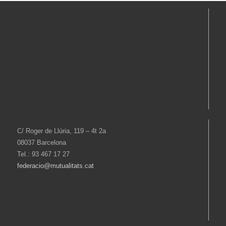
C/ Roger de Llúria, 119 – 4t 2a
08037 Barcelona
Tel.: 93 467 17 27
federacio@mutualitats.cat