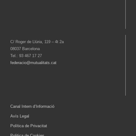
C/ Roger de Llúria, 119 – 4t 2a
08037 Barcelona
Tel.: 93 467 17 27
federacio@mutualitats.cat
Canal Intern d’Informació
Avís Legal
Política de Privacitat
Politica de Cookies