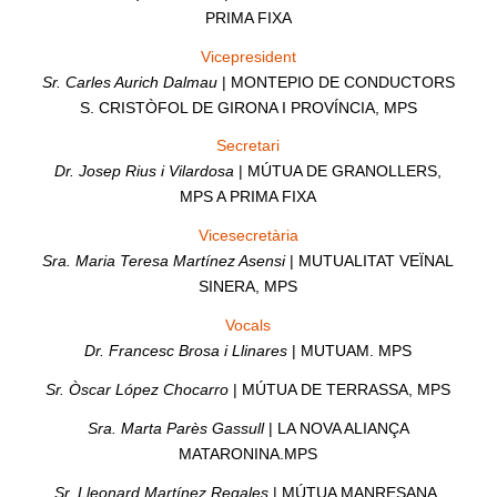
PRIMA FIXA
Vicepresident
Sr. Carles Aurich Dalmau
| MONTEPIO DE CONDUCTORS
S. CRISTÒFOL DE GIRONA I PROVÍNCIA, MPS
Secretari
Dr. Josep Rius i Vilardosa
| MÚTUA DE GRANOLLERS,
MPS A PRIMA FIXA
Vicesecretària
Sra. Maria Teresa Martínez Asensi
| MUTUALITAT VEÏNAL
SINERA, MPS
Vocals
Dr. Francesc Brosa i Llinares
| MUTUAM. MPS
Sr. Òscar López Chocarro
| MÚTUA DE TERRASSA, MPS
Sra. Marta Parès Gassull
| LA NOVA ALIANÇA
MATARONINA.MPS
Sr. Lleonard Martínez Regales
| MÚTUA MANRESANA,