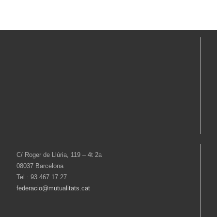
C/ Roger de Llúria, 119 – 4t 2a
08037 Barcelona
Tel.: 93 467 17 27
federacio@mutualitats.cat