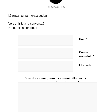
RESPOSTES
Deixa una resposta
Vols unir-te a la conversa?
No dubtis a contribuir!
*
Nom
Correu
*
electrònic
Lloc web
Desa el meu nom, correu electrònic i lloc web en
aquest navegador per a la pròxima vegada que
comenti.