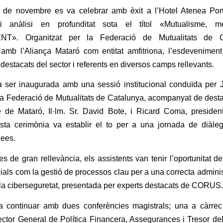
2 de novembre es va celebrar amb èxit a l’Hotel Atenea Por
i i anàlisi en profunditat sota el títol «Mutualisme,
T». Organitzat per la Federació de Mutualitats de C
 amb l’Aliança Mataró com entitat amfitriona, l’esdevenimen
destacats del sector i referents en diversos camps rellevants.
a ser inaugurada amb una sessió institucional conduïda per J
la Federació de Mutualitats de Catalunya, acompanyat de dest
e de Mataró, Il·lm. Sr. David Bote, i Ricard Coma, president
sta cerimònia va establir el to per a una jornada de diàleg 
dees.
 de gran rellevància, els assistents van tenir l’oportunitat d
ials com la gestió de processos clau per a una correcta administ
 la ciberseguretat, presentada per experts destacats de CORUS.
a continuar amb dues conferències magistrals; una a càrre
ctor General de Política Financera, Assegurances i Tresor d