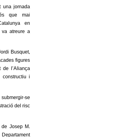
t una jornada
 més que mai
atalunya en
t va atreure a
ordi Busquet,
acades figures
 de l’Aliança
constructiu i
e submergir-se
ració del risc
c de Josep M.
el Departament