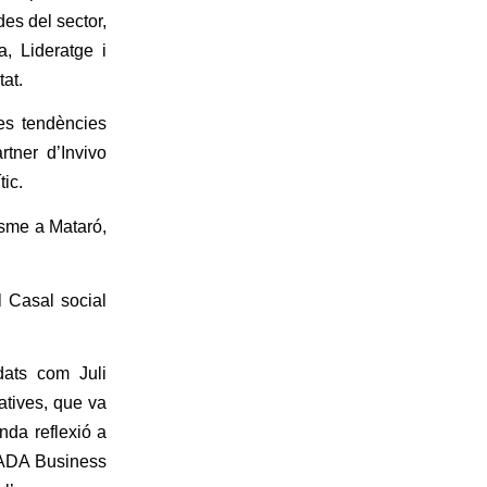
es del sector,
a, Lideratge i
at.
es tendències
rtner d’Invivo
ic.
nisme a Mataró,
l Casal social
dats com Juli
atives, que va
nda reflexió a
 EADA Business