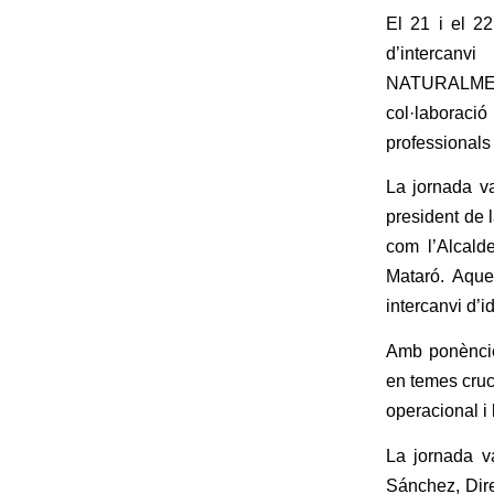
El 21 i el 2
d’intercanv
NATURALMEN
col·laboració
professionals 
La jornada v
president de 
com l’Alcald
Mataró. Aque
intercanvi d’i
Amb ponències
en temes cruc
operacional i
La jornada v
Sánchez, Dire