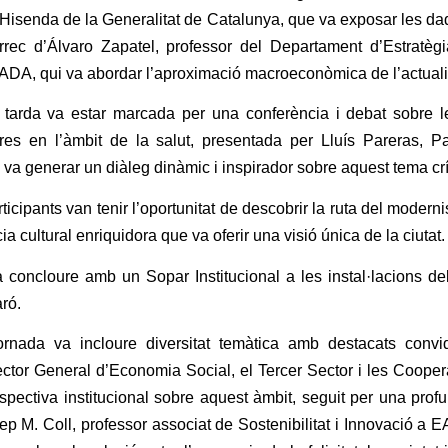
Hisenda de la Generalitat de Catalunya, que va exposar les dad
càrrec d’Álvaro Zapatel, professor del Departament d’Estratègi
DA, qui va abordar l’aproximació macroeconòmica de l’actualit
 tarda va estar marcada per una conferència i debat sobre l
ures en l’àmbit de la salut, presentada per Lluís Pareras, Pa
va generar un diàleg dinàmic i inspirador sobre aquest tema crít
ticipants van tenir l’oportunitat de descobrir la ruta del moder
a cultural enriquidora que va oferir una visió única de la ciutat.
 concloure amb un Sopar Institucional a les instal·lacions de
ró.
rnada va incloure diversitat temàtica amb destacats convi
rector General d’Economia Social, el Tercer Sector i les Cooper
rspectiva institucional sobre aquest àmbit, seguit per una profu
ep M. Coll, professor associat de Sostenibilitat i Innovació a