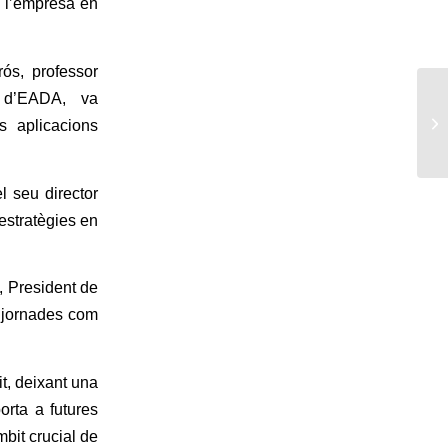
 i l’empresa en
ós, professor
n d’EADA, va
Po
es aplicacions
20
l seu director
 estratègies en
 President de
s jornades com
, deixant una
orta a futures
bit crucial de