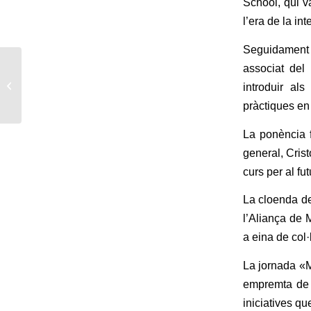
School, qui va
l’era de la inte
Seguidament 
L’Aliança Mataró acull
associat de
la X Trobada de
introduir als
Mutualitats de la
pràctiques en
Federació de
Mutualitats...
La ponència f
general, Crist
curs per al fu
La cloenda d
l’Aliança de 
a eina de col
La jornada «
empremta de c
iniciatives q