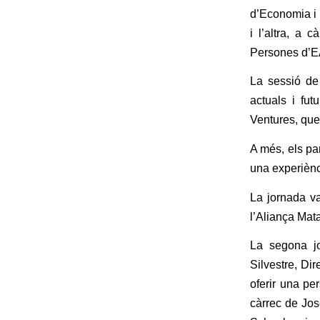
d’Economia i 
i l’altra, a 
Persones d’EA
La sessió de
actuals i fut
Ventures, que 
A més, els par
una experiènci
La jornada va
l’Aliança Mata
La segona jo
Silvestre, Di
oferir una pe
càrrec de Jos