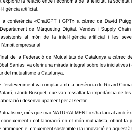
 explorar la relació entre l’economia de la felicitat, la societat
l·ligència artificial.
la conferència «ChatGPT i GPT» a càrrec de David Puiggr
l Departament de
Màrqueting Digital
, Vendes i Supply Chai
 assistents al món de la intel·ligència artificial i les sev
 l’àmbit empresarial.
inal de la Federació de Mutualitats de Catalunya a càrrec de
óbal Sarrias, va oferir una mirada integral sobre les iniciatives i
tur del mutualisme a Catalunya.
e l’esdeveniment va comptar amb la presència de Ricard Coma,
Mataró, i Jordi Busquet, que van ressaltar la importància de le
·laboració i desenvolupament per al sector.
Mutualisme, més que mai NATURALMENT» s’ha tancat amb èxit
oneixement i col·laboració en el món mutualista, obrint la p
ue promouen el creixement sostenible i la innovació en aquest àm