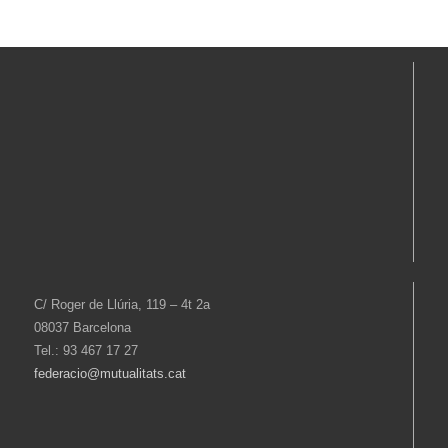
C/ Roger de Llúria, 119 – 4t 2a
08037 Barcelona
Tel.: 93 467 17 27
federacio@mutualitats.cat