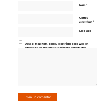
*
Nom
Correu
*
electrònic
Lloc web
Desa el meu nom, correu electrònic i lloc web en
aquest navegador per a la pròxima vegada que
comenti.