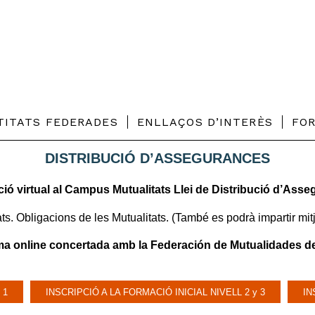
TITATS FEDERADES
ENLLAÇOS D’INTERÈS
FO
DISTRIBUCIÓ D’ASSEGURANCES
ió virtual al Campus Mutualitats Llei de Distribució d’Ass
ts. Obligacions de les Mutualitats. (També es podrà impartir mi
rma online concertada amb la Federación de Mutualidades d
 1
INSCRIPCIÓ A LA FORMACIÓ INICIAL NIVELL 2 y 3
IN