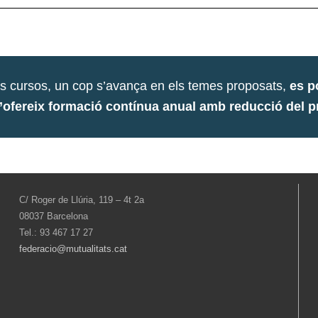
ls cursos, un cop s’avança en els temes proposats,
es p
’ofereix formació contínua anual amb reducció del pre
C/ Roger de Llúria, 119 – 4t 2a
08037 Barcelona
Tel.: 93 467 17 27
federacio@mutualitats.cat