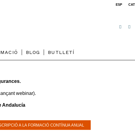
ESP
CAT
RMACIÓ
BLOG
BUTLLETÍ
egurances.
tjançant webinar).
e Andalucía
SCRIPCIÓ A LA FORMACIÓ CONTÍNUA ANUAL