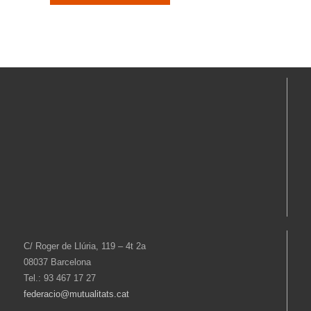
C/ Roger de Llúria, 119 – 4t 2a
08037 Barcelona
Tel.: 93 467 17 27
federacio@mutualitats.cat