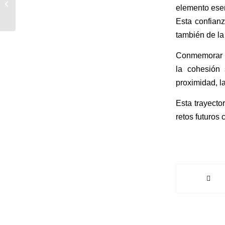
social del
elemento esenc
mutualismo
Esta confianz
también de la
Conmemorar es
la cohesión 
proximidad, l
Esta trayecto
retos futuros 