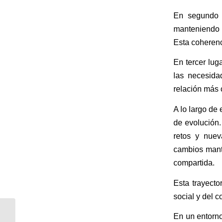
En segundo l
manteniendo u
Esta coherenci
En tercer lug
las necesidad
relación más 
A lo largo de
de evolución
retos y nuev
cambios mant
compartida.
Esta trayecto
social y del c
La función
En un entorno