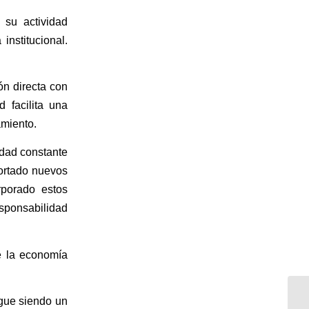
 su actividad
institucional.
ón directa con
d facilita una
amiento.
idad constante
ortado nuevos
rporado estos
sponsabilidad
de la economía
igue siendo un