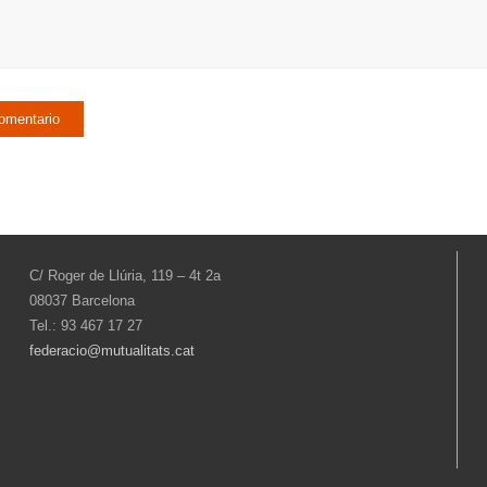
C/ Roger de Llúria, 119 – 4t 2a
08037 Barcelona
Tel.: 93 467 17 27
federacio@mutualitats.cat