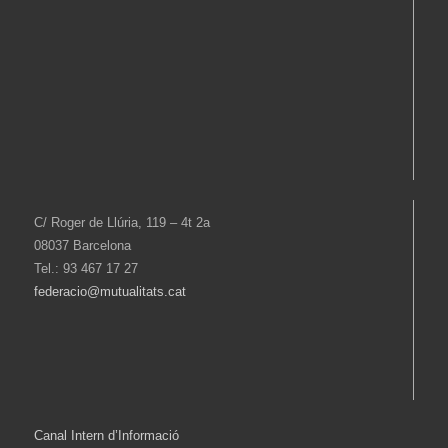
C/ Roger de Llúria, 119 – 4t 2a
08037 Barcelona
Tel.: 93 467 17 27
federacio@mutualitats.cat
Canal Intern d’Informació