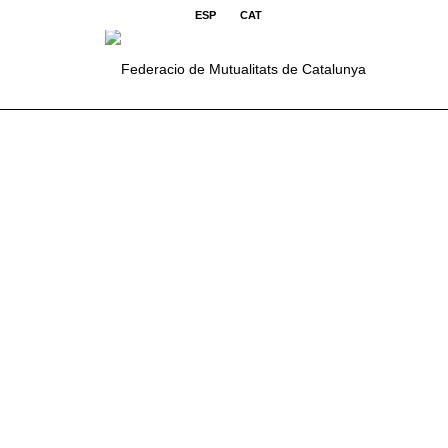
ESP
CAT
ÚLTIMES NOTICIES
L’impacte social de
S’ha celebrat l’11a
les mutualitats a
trobada de
Catalunya
Mutualitats de
Catalunya
Els beneficis del
La Joventut i el
mutualisme
Mutualisme