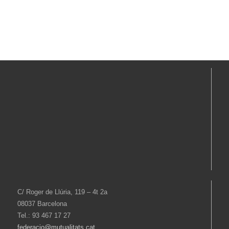
C/ Roger de Llúria, 119 – 4t 2a
08037 Barcelona
Tel.: 93 467 17 27
federacio@mutualitats.cat