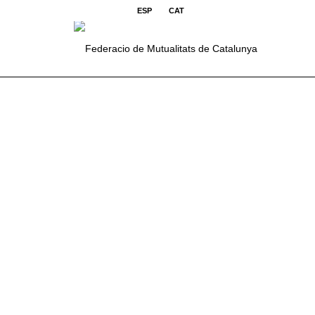
ESP
CAT
ÚLTIMES NOTICIES
NOTICIA DESTACADA
Editorial 8a Trobada de
Mutualitats de Catalunya
Benvolguts mutualistes i amics del mutualisme, Un
any més, i ja en van vuit, hem pogut gaudir de la