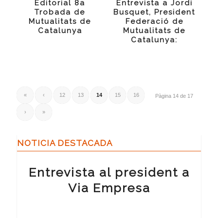
Editorial 8a
Entrevista a Jordi
Trobada de
Busquet, President
Mutualitats de
Federació de
Catalunya
Mutualitats de
Catalunya:
«
‹
12
13
14
15
16
Pàgina 14 de 17
›
»
NOTICIA DESTACADA
Entrevista al president a
Via Empresa