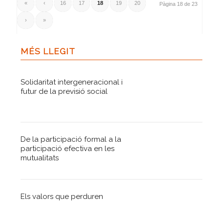
«
‹
16
17
18
19
20
Pàgina 18 de 23
›
»
MÉS LLEGIT
Solidaritat intergeneracional i
futur de la previsió social
De la participació formal a la
participació efectiva en les
mutualitats
Els valors que perduren