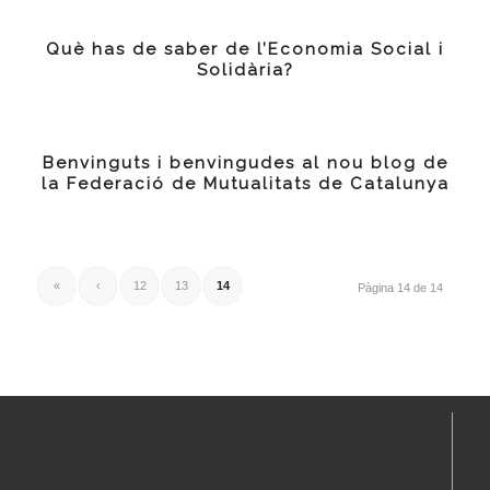
Què has de saber de l’Economia Social i
Solidària?
Benvinguts i benvingudes al nou blog de
la Federació de Mutualitats de Catalunya
«
‹
12
13
14
Pàgina 14 de 14